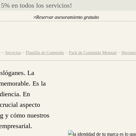
% en todos los servicios!
⭐
Reservar
asesoramiento gratuito
⭐
o
~
Servicios
~
Plantilla de Contenido
~
Pack de Contenido Mensual
~
Herramie
eslóganes. La
 memorable. Es la
udiencia. En
crucial aspecto
ng y cómo nuestros
empresarial.