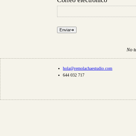
No t
hola@remolachaestudio.com
644 032 717