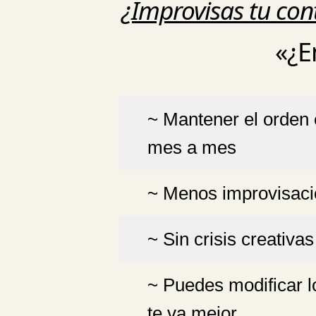
¿Improvisas tu con
«¿E
~ Mantener el orden 
mes a mes
~ Menos improvisac
~ Sin crisis creativas
~ Puedes modificar l
te va mejor