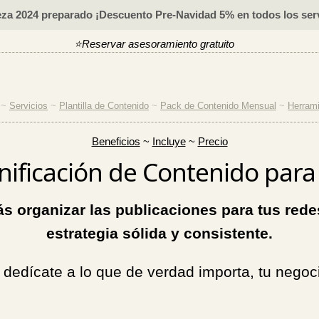
za 2024 preparado ¡Descuento Pre-Navidad 5% en todos los serv
⭐
Reservar
asesoramiento gratuito
⭐
~
Servicios
~
Plantilla de Contenido
~
Pack de Contenido Mensual
~
Herrami
Beneficios
~
Incluye
~
Precio
lanificación de Contenido para
ás organizar las publicaciones para tus red
estrategia sólida y consistente.
dedícate a lo que de verdad importa, tu negoci