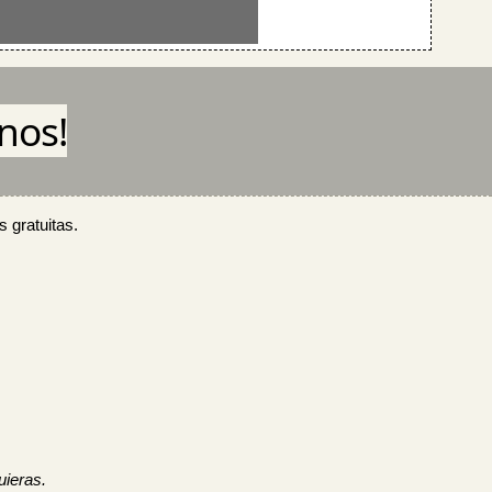
nos!
s gratuitas.
ieras.